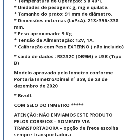
* Temperatura de Operação: 5 a 40°C
* Unidades de pesagem: g, mg e quilate.
* Tamanho do prato: 91 mm de diâmetro.
* Dimensões externas (LxPxA): 213×356×338
mm.
* Peso aproximado: 9 Kg.
* Tensão de Alimentação: 12V, 1A.
* Calibração com Peso EXTERNO ( não incluido)
* saida de dados : RS232C (DB9M) e USB (Tipo
B)
Modelo aprovado pelo Inmetro conforme
Portaria Inmetro/Dimel nº 359, de 23 de
dezembro de 2020
* Bivolt
COM SELO DO INMETRO *****
ATENÇÃO: NÃO ENVIAMOS ESTE PRODUTO
PELOS CORREIOS – SOMENTE VIA
TRANSPORTADORA – opção de frete escolha
sempre transportadora