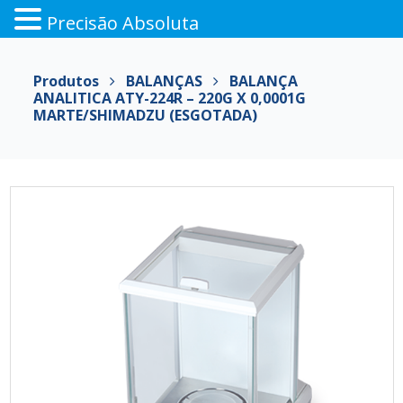
Precisão Absoluta
Pular
para
Produtos
BALANÇAS
BALANÇA
o
ANALITICA ATY-224R – 220G X 0,0001G
conteúdo
MARTE/SHIMADZU (ESGOTADA)