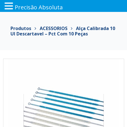
Precisão Absoluta
Pular
para
Produtos
ACESSORIOS
Alça Calibrada 10
o
Ul Descartavel – Pct Com 10 Peças
conteúdo