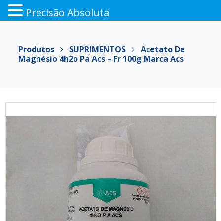
Precisão Absoluta
Pular
para
Produtos
SUPRIMENTOS
Acetato De
o
Magnésio 4h2o Pa Acs – Fr 100g Marca Acs
conteúdo